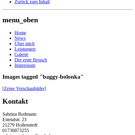
Zurück zum Inhalt
menu_oben
Home
News
Über mich
Leistungen
Galerie
Der erste Besuch
Impressum
Images tagged "baggy-bolonka"
[Zeige Vorschaubilder]
Beitrag-
Kontakt
Navigation
Sabrina Redmann
Estetalstr. 23
21279 Hollenstedt
01736873255